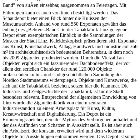
Band" von auÃen einsehbar, ausgenommen an Feiertagen. Mit
Führungen kann es auch von innen besichtigt werden. Das
Schaudepot bietet einen Blick hinter die Kulissen der
Museumsarbeit. Anhand von rund 550 Exponaten gewährt das
entlang des „Behrens-Bands“ in der Tabakfabrik Linz gelegene
Depot einen exemplarischen Einblick in die Sammlungen der
Museen der Stadt Linz. Kaleidoskopisch präsentieren sich Exponate
aus Kunst, Kunsthandwerk, Alltag, Handwerk und Industrie auf 360
m² im architekturhistorisch bedeutenden Behrensbau, in dem noch
bis 2009 Zigaretten produziert wurden. Durch die Vielzahl an
Objekten ergibt sich ein faszinierender Dachbodeneffekt, der vor
allem den seriellen Charakter der rund 120.000 Objekte
umfassenden kultur- und stadtgeschichtlichen Sammlung des
Nordico Stadtmuseums widerspiegelt. Objekte und Kunstwerke, die
sich auf die Tabakfabrik beziehen, setzen hier die Klammer. Die
Industrie- und Zeitgeschichte der Tabakfabrik ist für die Stadt
besonders relevant. Entsprechend der allgemeinen Entwicklung von
Linz wurde die Zigarettenfabrik von einem zentralen
Industriestandort zu einem Arbeitsplatz für Kunst, Kultur,
Kreativwirtschaft und Digitalisierung. Ein Depot ist ein
Erinnerungsspeicher, dem der Mythos des Verborgenen anhaftet und
der das Auffinden von Schätzen in Aussicht stellt. Es ist aber auch
ein Arbeitsort, der konstant erweitert wird und dem wiederum
Objekte für Ausstellungen entnommen werden. Das Depot ist somit