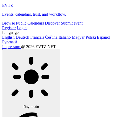
EVTZ
Events, calendars, trust, and workflow.
Browse
Public Calendars
Discover
Submit event
Register
Login
Language
English
Deutsch
Français
Čeština
Italiano
Magyar
Polski
Español
Русский
Impressum
@ 2026 EVTZ.NET
Day mode